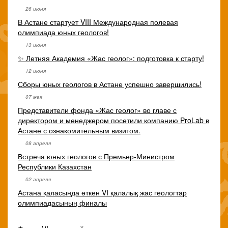
26 июня
В Астане стартует VIII Международная полевая
олимпиада юных геологов!
13 июня
✨ Летняя Академия «Жас геолог»: подготовка к старту!
12 июня
Сборы юных геологов в Астане успешно завершились!
07 мая
Представители фонда «Жас геолог» во главе с
директором и менеджером посетили компанию ProLab в
Астане с ознакомительным визитом.
08 апреля
Встреча юных геологов с Премьер-Министром
Республики Казахстан
02 апреля
Астана қаласында өткен VI қалалық жас геологтар
олимпиадасының финалы