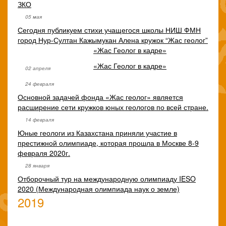
ЗКО
05 мая
Сегодня публикуем стихи учащегося школы НИШ ФМН
город Нур-Султан Кажымукан Алена кружок “Жас геолог”
«Жас Геолог в кадре»
«Жас Геолог в кадре»
02 апреля
24 февраля
Основной задачей фонда «Жас геолог» является
расширение сети кружков юных геологов по всей стране.
14 февраля
Юные геологи из Казахстана приняли участие в
престижной олимпиаде, которая прошла в Москве 8-9
февраля 2020г.
28 января
Отборочный тур на международную олимпиаду IESO
2020 (Международная олимпиада наук о земле)
2019