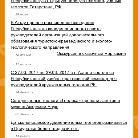
Республиканскую открытую полевую олимпиаду юных
геологов Татарстана, РФ.
28 июня
В Актау прошло расширенное заседание
Республиканского координационного совета
руководителей организаций дополнительного
образования туристско-краеведческого и эколого-
геологического направления
Экскурсия в сказочный мир камня
12 апреля
11 апреля
С 27.03. 2017 по 29.03. 2017 в г. Астане состоялся
Республиканский учебно-практический семинар для
руководителей кружков юных геологов РК.
24 февраля
Сегодня, юные геологи «Геолиса» провели занятия в
музеях Академии Наук.
02 февраля
Детско-юношеское движение юных геологов развивается
в Приуралье более тридцати лет.
14 января