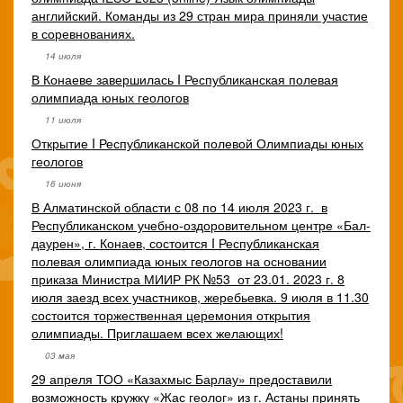
английский. Команды из 29 стран мира приняли участие
в соревнованиях.
14 июля
В Конаеве завершилась I Республиканская полевая
олимпиада юных геологов
11 июля
Открытие I Республиканской полевой Олимпиады юных
геологов
16 июня
В Алматинской области с 08 по 14 июля 20­23 г. ​ в
Республика­нском учебно-оздоров­ительном центре «Бал­
даурен», г. Конаев, состоится I Республи­канская
полевая олим­пиада юных геологов на основании
приказа Министра МИИР РК №53 ​ от 23.01. 2023 г. 8
июля заезд всех участников, жеребьев­ка. 9 июля в 11.30
состоится торжественн­ая церемония открытия
олимпиады. Приглаш­аем всех желающих!
03 мая
29 апреля ТОО «Казахмыс Барлау» предоставили
возможность кружку «Жас геолог» из г. Астаны принять