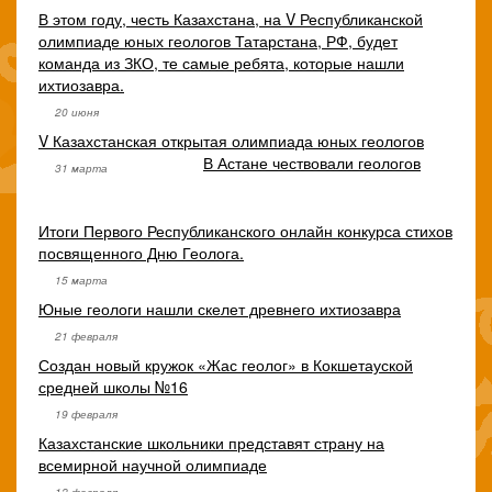
В этом году, честь Казахстана, на V Республиканской
олимпиаде юных геологов Татарстана, РФ, будет
команда из ЗКО, те самые ребята, которые нашли
ихтиозавра.
20 июня
V Казахстанская открытая олимпиада юных геологов
В Астане чествовали геологов
31 марта
Итоги Первого Республиканского онлайн конкурса стихов
посвященного Дню Геолога.
15 марта
Юные геологи нашли скелет древнего ихтиозавра
21 февраля
Создан новый кружок «Жас геолог» в Кокшетауской
средней школы №16
19 февраля
Казахстанские школьники представят страну на
всемирной научной олимпиаде