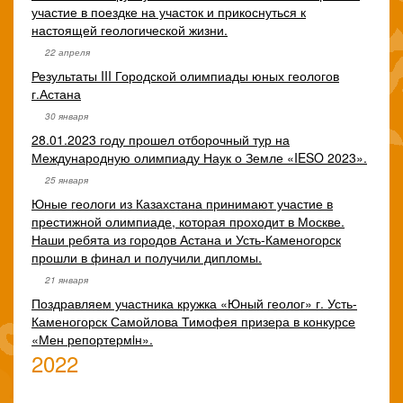
участие в поездке на участок и прикоснуться к
настоящей геологической жизни.
22 апреля
Результаты III Городской олимпиады юных геологов
г.Астана
30 января
28.01.2023 году прошел отборочный тур на
Международную олимпиаду Наук о Земле «IESO 2023».
25 января
Юные геологи из Казахстана принимают участие в
престижной олимпиаде, которая проходит в Москве.
Наши ребята из городов Астана и Усть-Каменогорск
прошли в финал и получили дипломы.
21 января
Поздравляем участника кружка «Юный геолог» г. Усть-
Каменогорск Самойлова Тимофея призера в конкурсе
«Мен репортермiн».
2022