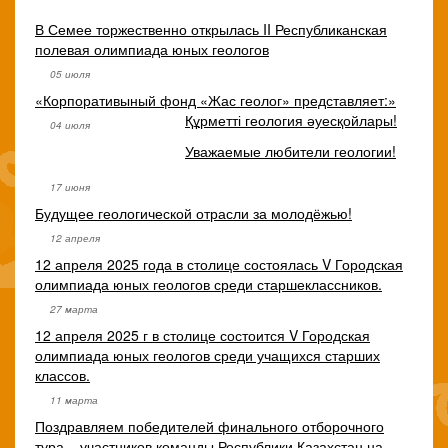
В Семее торжественно открылась II Республиканская
полевая олимпиада юных геологов
05 июля
«Корпоративыный фонд «Жас геолог» представляет:»
Құрметті геология әуесқойлары!
04 июля
Уважаемые любители геологии!
17 июня
Будущее геологической отрасли за молодёжью!
12 апреля
12 апреля 2025 года в столице состоялась V Городская
олимпиада юных геологов среди старшеклассников.
27 марта
12 апреля 2025 г в столице состоится V Городская
олимпиада юных геологов среди учащихся старших
классов.
11 марта
Поздравляем победителей финального отборочного
тура – участников команды Республики Казахстан на