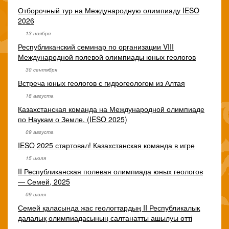
Отборочный тур на Международную олимпиаду IESO
2026
13 ноября
Республиканский семинар по организации VIII
Международной полевой олимпиады юных геологов
30 сентября
Встреча юных геологов с гидрогеологом из Алтая
18 августа
Казахстанская команда на Международной олимпиаде
по Наукам о Земле. (IESO 2025)
09 августа
IESO 2025 стартовал! Казахстанская команда в игре
15 июля
II Республиканская полевая олимпиада юных геологов
— Семей, 2025
09 июля
Семей қаласында жас геологтардың II Республикалық
далалық олимпиадасының салтанатты ашылуы өтті