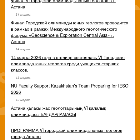
Финал VI городской олимпиады юных геологов в г.
Астана
31 марта
Финал Городской олимпиады юных геологов проводится
в рамках в рамках Международного геологического
форума «Geoscience & Exploration Central Asia» г.
Астана
14 марта
14 марта 2026 года в столице состоялась VI Городская
олимпиада юных геологов среди учащихся старших
классов.
13 марта
NU Faculty Support Kazakhstan’s Team Preparing for IESO
2026
10 марта
Астана қаласы жас геологтарының VI қалалық
олимпиадасы БАҒДАРЛАМАСЫ
ПРОГРАММА VI городской олимпиады юных геологов
города Астаны