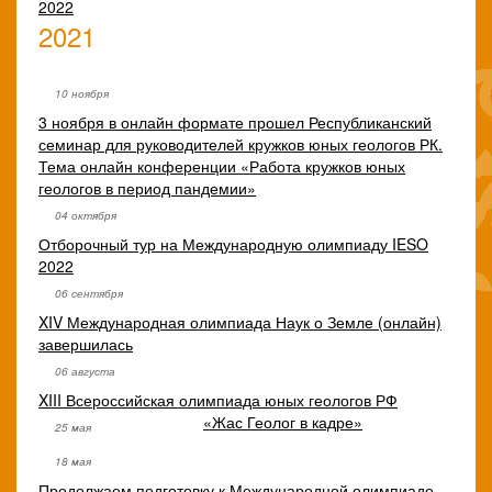
2022
2021
10 ноября
3 ноября в онлайн формате прошел Республиканский
семинар для руководителей кружков юных геологов РК.
Тема онлайн конференции «Работа кружков юных
геологов в период пандемии»
04 октября
Отборочный тур на Международную олимпиаду IESO
2022
06 сентября
XIV Международная олимпиада Наук о Земле (онлайн)
завершилась
06 августа
XIII Всероссийская олимпиада юных геологов РФ
«Жас Геолог в кадре»
25 мая
18 мая
Продолжаем подготовку к Международной олимпиаде