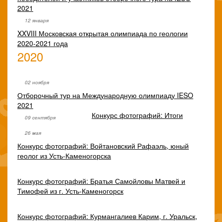
2021
12 января
XXVIII Московская открытая олимпиада по геологии
2020-2021 года
2020
02 ноября
Отборочный тур на Международную олимпиаду IESO
2021
Конкурс фотографий: Итоги
09 сентября
26 мая
Конкурс фотографий: Войтановский Рафаэль, юный
геолог из Усть-Каменогорска
Конкурс фотографий: Братья Самойловы Матвей и
Тимофей из г. Усть-Каменогорск
Конкурс фотографий: Курмангалиев Карим, г. Уральск,