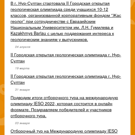
В г. Нур-Султан стартовала II Городская открытая
геологическая олимпиада среди учащихся 10-12
классов, организованной корпоративным фондом “Жас
геолог” при сотрудничестве с Евразийским
Национальным Университетом им. Л.Н. Гумилева и
Kazakhmys Barlau с целью поддержания интереса к
геологическим знаниям у выпускников.
04 апреля
II Городская открытая геологическая олимпиада г. Нур-
Султан
19 марта
II Городская открытая геологическая олимпиада г. Нур-
Султан
31 января
Подводим итоги отборочного тура на международную
олимпиаду IESO 2022, которая состоится в онлайн
формате. Поздравляем победителей и участников
отборочного тура.
03 января
Отборочный тур на Международную олимпиаду IESO