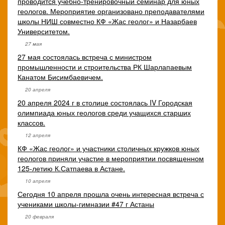
проводится учебно-тренировочный семинар для юных
геологов. Мероприятие организовано преподавателями
школы НИШ совместно КФ «Жас геолог» и Назарбаев
Университетом.
27 мая
27 мая состоялась встреча с министром
промышленности и строительства РК Шарлапаевым
Канатом Бисимбаевичем.
20 апреля
20 апреля 2024 г в столице состоялась IV Городская
олимпиада юных геологов среди учащихся старших
классов.
12 апреля
КФ «Жас геолог» и участники столичных кружков юных
геологов приняли участие в мероприятии посвященном
125-летию К.Сатпаева в Астане.
10 апреля
Сегодня 10 апреля прошла очень интересная встреча с
учениками школы-гимназии #47 г Астаны
20 февраля