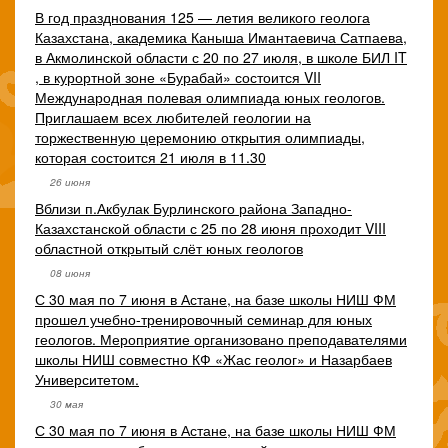
В год празднования 125 — летия великого геолога
Казахстана, академика Каныша Имантаевича Сатпаева,
в Акмолинской области с 20 по 27 июля, в школе БИЛ IT
, в курортной зоне «Бурабай» состоится VII
Международная полевая олимпиада юных геологов.
Приглашаем всех любителей геологии на
торжественную церемонию открытия олимпиады,
которая состоится 21 июля в 11.30
26 июня
Вблизи п.Акбулак Бурлинского района Западно-
Казахстанской области с 25 по 28 июня проходит VIII
областной открытый слёт юных геологов
08 июня
С 30 мая по 7 июня в Астане, на базе школы НИШ ФМ
прошел учебно-тренировочный семинар для юных
геологов. Мероприятие организовано преподавателями
школы НИШ совместно КФ «Жас геолог» и Назарбаев
Университетом.
30 мая
С 30 мая по 7 июня в Астане, на базе школы НИШ ФМ