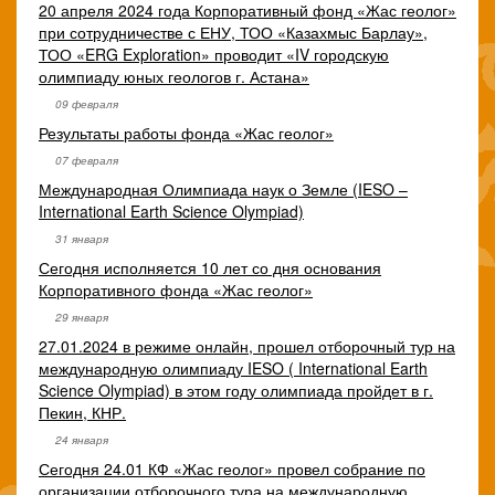
20 апреля 2024 года Корпоративный фонд «Жас геолог»
при сотрудничестве с ЕНУ, ТОО «Казахмыс Барлау»,
ТОО «ERG Exploration» проводит «IV городскую
олимпиаду юных геологов г. Астана»
09 февраля
Результаты работы фонда «Жас геолог»
07 февраля
Международная Олимпиада наук о Земле (IESO –
International Earth Science Olympiad)
31 января
Сегодня исполняется 10 лет со дня основания
Корпоративного фонда «Жас геолог»
29 января
27.01.2024 в режиме онлайн, прошел отборочный тур на
международную олимпиаду IESO ( International Earth
Science Olympiad) в этом году олимпиада пройдет в г.
Пекин, КНР.
24 января
Сегодня 24.01 КФ «Жас геолог» провел собрание по
организации отборочного тура на международную