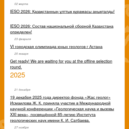
02 марта
IESO 2026: Қазақстанның ұлттық құрамасы анықталды!
IESO 2026: Состав национальной сборной Казахстана
определен!
23 февраля
VI городская олимпиада юных геологов г Астана
25 января
Get ready! We are waiting for you at the offline selection
round.
2025
21 декабря
19 декабря 2025 года директор фонда «Жас геолог»
Исмаилова Ж. К. приняла участие в Международной
научной конференции «Геологическая наука и вызовы
XXI века», посвящённой 85-летию Института
геологических наук имени К. И. Сатбаева.
27 ноября