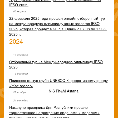
IESO 2025!
05 марта
22 февраля 2025 года прошел онлайн отборочный тур
на международную олимпиаду юных геологов IESO
2025, которая пройдет в КНР, г. Цинин с 07.08 по 17.08.
2025 г.
2024
18 декабря
Отборочный тур на Международную олимпиаду IESO
2025
13 декабря
Присвоен статус клуба UNESCO Корпоративному фонду
«Жас геолог»
NIS Ph&M Astana
28 ноября
24 октября
Накануне праздника Дня Республики прошло
торжественное награждение орденами и медалями
труженников нашего министерства.