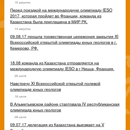
16 августа
Перед поездкой на международную олимпиаду IESO
2017, которая пройдет во Франции, команда из
Казахстана была приглашена в МИР РК.
14 августа
09.08.17 прошла торжественная церемония закрытия XI
Всероссийской открытой олимпиады юных геологов в г.
Кемерово, РФ.
18.08 команда из Казахстана отправляется на
международную олимпиаду IESO в г Ницца, Франция.
26 июля
Навстречу XI Всероссийской открытой полевой
олимпиаде юных геологов
18 июля
В Альметьевском районе стартовала IV республиканская
олимпиада юных геологов
08 июля
09.07.17 делегация из Казахстана выезжает на V