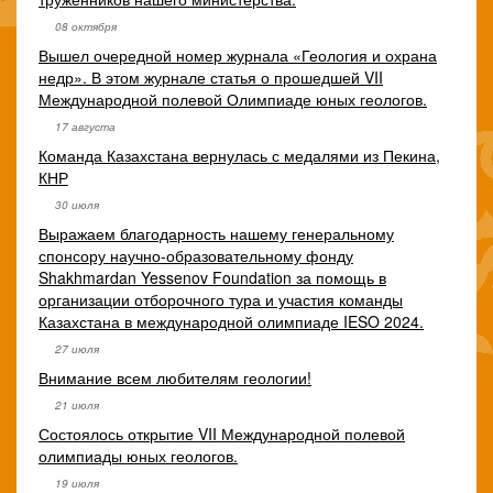
08 октября
Вышел очередной номер журнала «Геология и охрана
недр». В этом журнале статья о прошедшей VII
Международной полевой Олимпиаде юных геологов.
17 августа
Команда Казахстана вернулась с медалями из Пекина,
КНР
30 июля
Выражаем благодарность нашему генеральному
спонсору научно-образовательному фонду
Shakhmardan Yessenov Foundation за помощь в
организации отборочного тура и участия команды
Казахстана в международной олимпиаде IESO 2024.
27 июля
Внимание всем любителям геологии!
21 июля
Состоялось открытие VII Международной полевой
олимпиады юных геологов.
19 июля