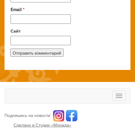
Email
*
Сайт
Toggle
navigati
Подпишись на новости:
Сделано в Студии «Монада»