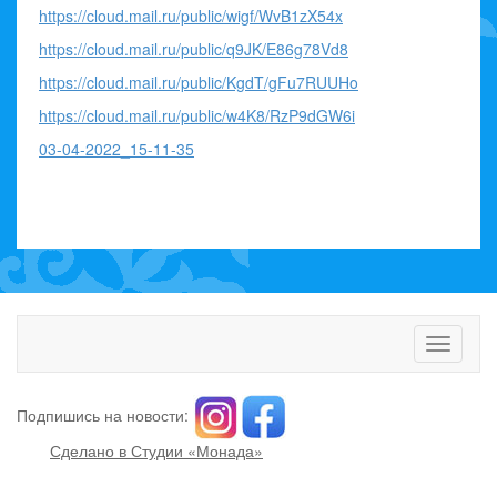
https://cloud.mail.ru/public/wigf/WvB1zX54x
https://cloud.mail.ru/public/q9JK/E86g78Vd8
https://cloud.mail.ru/public/KgdT/gFu7RUUHo
https://cloud.mail.ru/public/w4K8/RzP9dGW6i
03-04-2022_15-11-35
Toggle
navigati
Подпишись на новости:
Сделано в Студии «Монада»