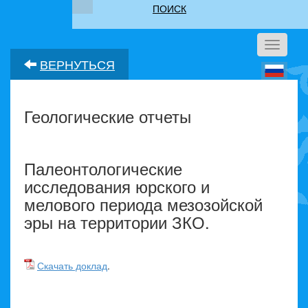
ПОИСК
Toggle
navigati
ВЕРНУТЬСЯ
Геологические отчеты
Палеонтологические
исследования юрского и
мелового периода мезозойской
эры на территории ЗКО.
Скачать доклад
.