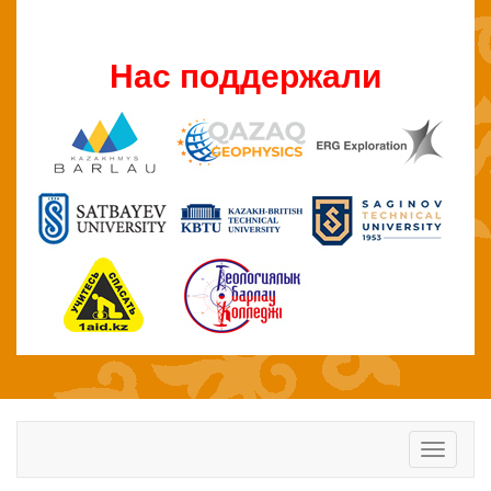
Нас поддержали
Toggle
navigati