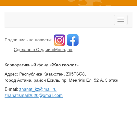
Toggle
navigati
Подпишись на новости:
Сделано в Студии «Монада»
Корпоративный фонд «
Жас геолог
»
Адрес: Республика Казахстан, Z05Т6G8,
город Астана, район Есиль, пр. Мәңгілік Ел, 52 А, 3 этаж
E-mail:
zhanat_kz@mail.ru
zhanatismail2020@gmail.com