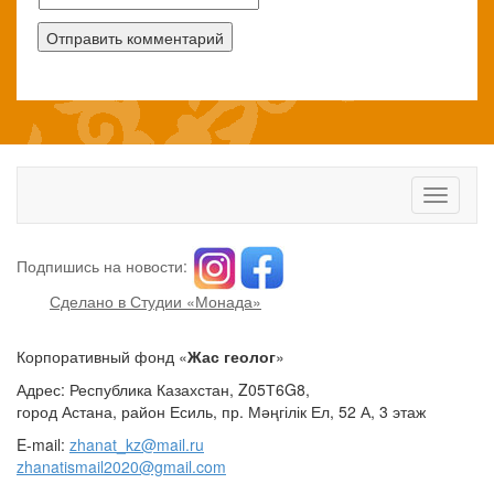
Toggle
navigati
Подпишись на новости:
Сделано в Студии «Монада»
Корпоративный фонд «
Жас геолог
»
Адрес: Республика Казахстан, Z05Т6G8,
город Астана, район Есиль, пр. Мәңгілік Ел, 52 А, 3 этаж
E-mail:
zhanat_kz@mail.ru
zhanatismail2020@gmail.com