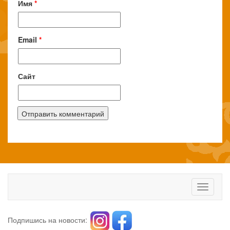
Имя
*
Email
*
Сайт
Toggle
navigati
Подпишись на новости: