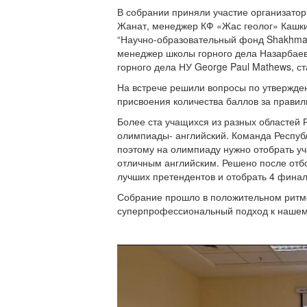
В собрании приняли участие организатор
Жанат, менеджер КФ «Жас геолог» Кашки
“Научно-образовательный фонд Shakhmar
менеджер школы горного дела Назарбаев
горного дела НУ George Paul Mathews, 
На встрече решили вопросы по утвержден
присвоения количества баллов за правил
Более ста учащихся из разных областей Р
олимпиады- английский. Команда Республ
поэтому на олимпиаду нужно отобрать уча
отличным английским. Решено после отбо
лучших претендентов и отобрать 4 финал
Собрание прошло в положительном ритме
суперпрофессиональный подход к нашем