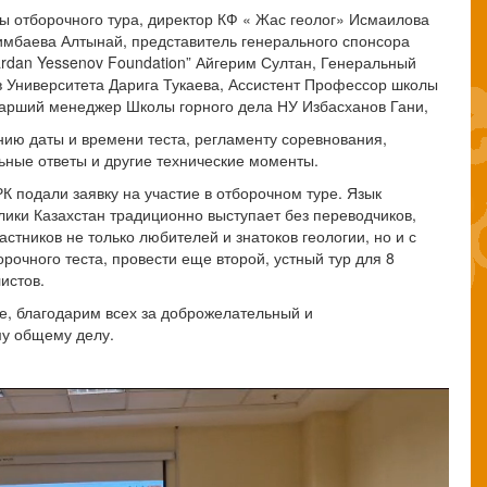
ы отборочного тура, директор КФ « Жас геолог» Исмаилова
мбаева Алтынай, представитель генерального спонсора
dan Yessenov Foundation” Айгерим Султан, Генеральный
 Университета Дарига Тукаева, Ассистент Профессор школы
старший менеджер Школы горного дела НУ Избасханов Гани,
ию даты и времени теста, регламенту соревнования,
ьные ответы и другие технические моменты.
К подали заявку на участие в отборочном туре. Язык
ики Казахстан традиционно выступает без переводчиков,
стников не только любителей и знатоков геологии, но и с
рочного теста, провести еще второй, устный тур для 8
истов.
, благодарим всех за доброжелательный и
у общему делу.