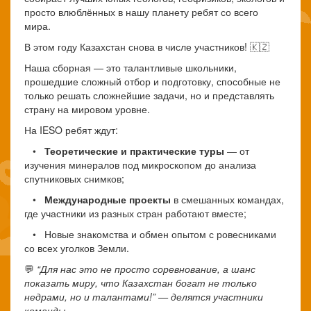
просто влюблённых в нашу планету ребят со всего
мира.
В этом году Казахстан снова в числе участников! 🇰🇿
Наша сборная — это талантливые школьники,
прошедшие сложный отбор и подготовку, способные не
только решать сложнейшие задачи, но и представлять
страну на мировом уровне.
На IESO ребят ждут:
•
Теоретические и практические туры
— от
изучения минералов под микроскопом до анализа
спутниковых снимков;
•
Международные проекты
в смешанных командах,
где участники из разных стран работают вместе;
• Новые знакомства и обмен опытом с ровесниками
со всех уголков Земли.
💬
“Для нас это не просто соревнование, а шанс
показать миру, что Казахстан богат не только
недрами, но и талантами!”
— делятся участники
команды.