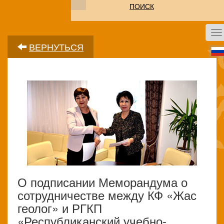
ПОИСК
To
na
ВЕРНУТЬСЯ
О подписании Меморандума о
сотрудничестве между КФ «Жас
геолог» и РГКП
«Республиканский учебно-