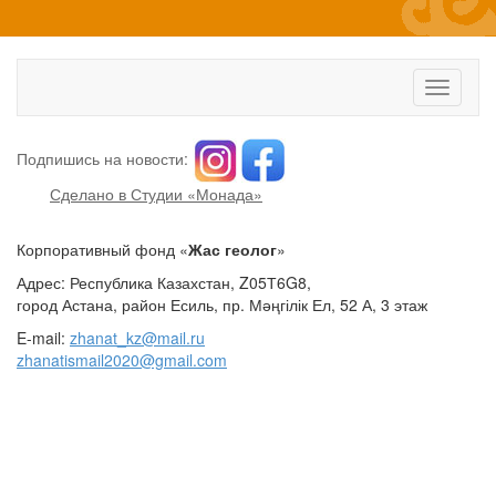
Toggle
navigati
Подпишись на новости:
Сделано в Студии «Монада»
Корпоративный фонд «
Жас геолог
»
Адрес: Республика Казахстан, Z05Т6G8,
город Астана, район Есиль, пр. Мәңгілік Ел, 52 А, 3 этаж
E-mail:
zhanat_kz@mail.ru
zhanatismail2020@gmail.com