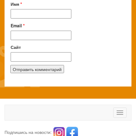
Имя
*
Email
*
Сайт
Toggle
navigati
Подпишись на новости: