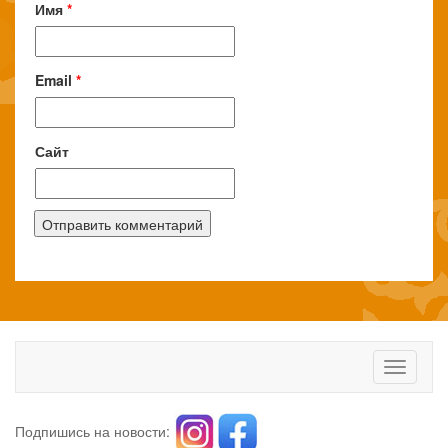
Имя
*
Email
*
Сайт
Toggle
navigati
Подпишись на новости: