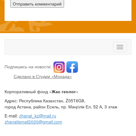
Toggle
navigati
Подпишись на новости:
Сделано в Студии «Монада»
Корпоративный фонд «
Жас геолог
»
Адрес: Республика Казахстан, Z05Т6G8,
город Астана, район Есиль, пр. Мәңгілік Ел, 52 А, 3 этаж
E-mail:
zhanat_kz@mail.ru
zhanatismail2020@gmail.com