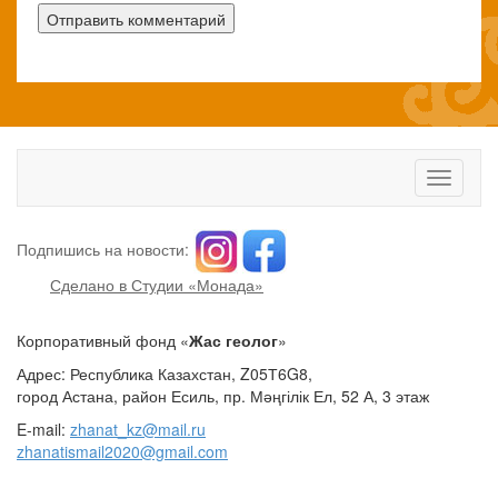
Toggle
navigati
Подпишись на новости:
Сделано в Студии «Монада»
Корпоративный фонд «
Жас геолог
»
Адрес: Республика Казахстан, Z05Т6G8,
город Астана, район Есиль, пр. Мәңгілік Ел, 52 А, 3 этаж
E-mail:
zhanat_kz@mail.ru
zhanatismail2020@gmail.com