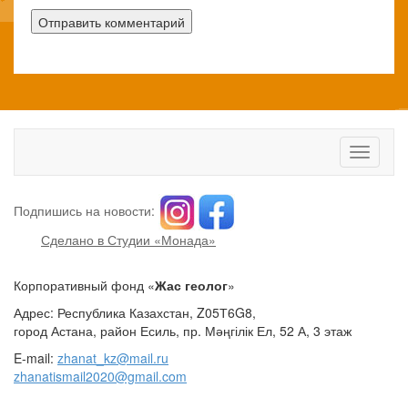
Toggle
navigati
Подпишись на новости:
Сделано в Студии «Монада»
Корпоративный фонд «
Жас геолог
»
Адрес: Республика Казахстан, Z05Т6G8,
город Астана, район Есиль, пр. Мәңгілік Ел, 52 А, 3 этаж
E-mail:
zhanat_kz@mail.ru
zhanatismail2020@gmail.com