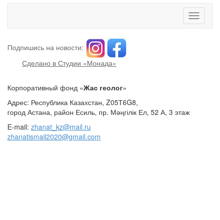
Toggle
navigati
Подпишись на новости:
Сделано в Студии «Монада»
Корпоративный фонд «
Жас геолог
»
Адрес: Республика Казахстан, Z05Т6G8,
город Астана, район Есиль, пр. Мәңгілік Ел, 52 А, 3 этаж
E-mail:
zhanat_kz@mail.ru
zhanatismail2020@gmail.com