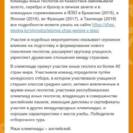
Команды юных геологов из Казахстана завоевывали
золото, серебро и бронзу в личном зачете и в
командных соревнованиях в IESO в Бразилии (2015), в
Японии (2016), во Франции (2017), в Таиланде (2018)
все подробности можете узнать на сайте
https://zhas-
geolog.kz/olympics/istoriya-zhas-geolog-v-ieso/
Участие в подобных мероприятиях оказывает огромное
влияние на подготовку и формирование нового
поколения геологов, расширяет кругозор учащихся,
укрепляет дружеские отношения между странами.
В олимпиаде примут участие юные геологи из более 40
стран мира. Участников команд определяли путём
конкурсного отбора, в котором участвовали учащиеся
старших классов средних школ, активно вовлеченные в
кружки юных геологов, участники республиканских
олимпиад юных геологов, владеющих в совершенстве
английским языком, имеющие дипломы и сертификаты
участия в других международных олимпиадах, и
хорошие характеристики с места учебы. Победители
отборочного тура.
Язык олимпиады – английский.