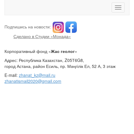
Toggle
navigati
Подпишись на новости:
Сделано в Студии «Монада»
Корпоративный фонд «
Жас геолог
»
Адрес: Республика Казахстан, Z05Т6G8,
город Астана, район Есиль, пр. Мәңгілік Ел, 52 А, 3 этаж
E-mail:
zhanat_kz@mail.ru
zhanatismail2020@gmail.com