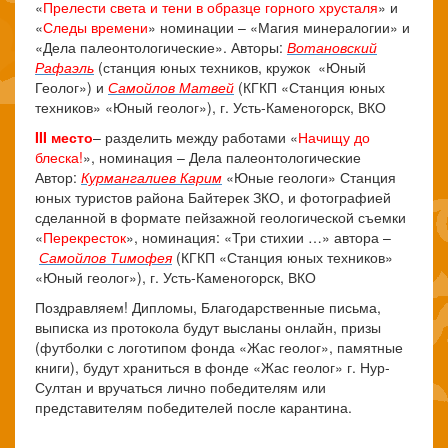
«
Прелести света и тени в образце горного хрусталя
» и
«
Следы времени
» номинации – «Магия минералогии» и
«Дела палеонтологические». Авторы:
Вотановский
Рафаэль
(станция юных техников, кружок «Юный
Геолог») и
Самойлов Матвей
(КГКП «Станция юных
техников» «Юный геолог»), г. Усть-Каменогорск, ВКО
III место
– разделить между работами «
Начищу до
блеска!
», номинация – Дела палеонтологические
Автор:
Курмангалиев Карим
«Юные геологи» Станция
юных туристов района Байтерек ЗКО, и фотографией
сделанной в формате пейзажной геологической съемки
«
Перекресток
», номинация: «Три стихии …» автора –
Самойлов Тимофея
(КГКП «Станция юных техников»
«Юный геолог»), г. Усть-Каменогорск, ВКО
Поздравляем! Дипломы, Благодарственные письма,
выписка из протокола будут высланы онлайн, призы
(футболки с логотипом фонда «Жас геолог», памятные
книги), будут храниться в фонде «Жас геолог» г. Нур-
Султан и вручаться лично победителям или
представителям победителей после карантина.