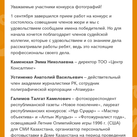
Уважаемые участники конкурса фотографий!
1 сентября завершился прием работ на конкурс и
состоялось совещание членов жюри и мы с
удовольствием сообщаем имена победителей. Но для
начала хочется поблагодарит членов судейской
коллегии, которые с удовольствием и со знанием дела
рассматривали работы ребят, ведь это настоящие
профессионалы своего дела.
Каменская Эмма Николаевна
– директор ТОО «Центр
Консалтинг»
Устиненко Анатолий Васильевич
– действительный
член академии журналистики РК, сотрудник
полиграфической корпорации «Атамура»
Галимов Талгат Камелович
– фотокорреспондент
республиканской газеты «Новое поколение», лауреат
республиканских конкурсов: «Нұр Сұңқар» – «Мастер
объектива» и «Алтын Жулдыз» – «Фотожурналист года»,
освещавший Летние Олимпийские игры 1996 г. (США)
для СМИ Казахстана, организатор персональной
фотовыставки в Доме Казахстана на период проведения