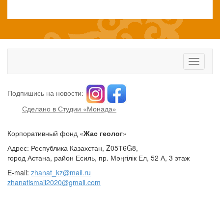
Toggle
navigati
Подпишись на новости:
Сделано в Студии «Монада»
Корпоративный фонд «
Жас геолог
»
Адрес: Республика Казахстан, Z05Т6G8,
город Астана, район Есиль, пр. Мәңгілік Ел, 52 А, 3 этаж
E-mail:
zhanat_kz@mail.ru
zhanatismail2020@gmail.com