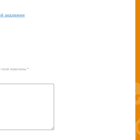
ей академии
е поля помечены
*