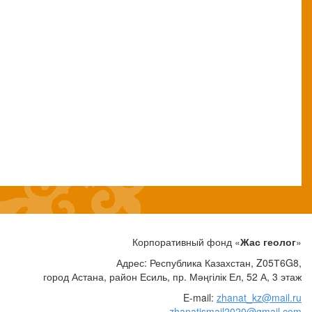
Корпоративный фонд «
Жас геолог
»
Адрес: Республика Казахстан, Z05Т6G8,
город Астана, район Есиль, пр. Мәңгілік Ел, 52 А, 3 этаж
E-mail:
zhanat_kz@mail.ru
zhanatismail2020@gmail.com