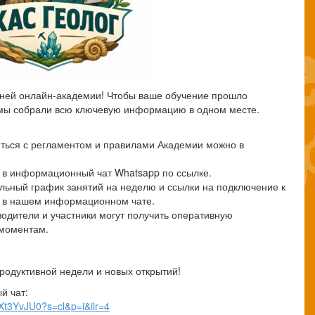
етней онлайн-академии! Чтобы ваше обучение прошло
мы собрали всю ключевую информацию в одном месте.
иться с регламентом и правилами Академии можно в
е в информационный чат Whatsapp по ссылке.
альный график занятий на неделю и ссылки на подключение к
я в нашем информационном чате.
водители и участники могут получить оперативную
 моментам.
родуктивной недели и новых открытий!
й чат:
Xt3YvJU0?s=cl&p=i&ilr=4