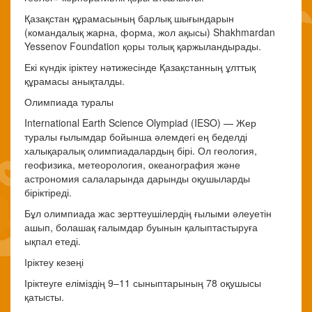
Қазақстан құрамасының барлық шығындарын
(командалық жарна, форма, жол ақысы) Shakhmardan
Yessenov Foundation қоры толық қаржыландырады.
Екі күндік іріктеу нәтижесінде Қазақстанның ұлттық
құрамасы анықталды.
Олимпиада туралы
International Earth Science Olympiad (IESO) — Жер
туралы ғылымдар бойынша әлемдегі ең беделді
халықаралық олимпиадалардың бірі. Ол геология,
геофизика, метеорология, океанография және
астрономия салаларында дарынды оқушыларды
біріктіреді.
Бұл олимпиада жас зерттеушілердің ғылыми әлеуетін
ашып, болашақ ғалымдар буынын қалыптастыруға
ықпал етеді.
Іріктеу кезеңі
Іріктеуге еліміздің 9–11 сыныптарының 78 оқушысы
қатысты.