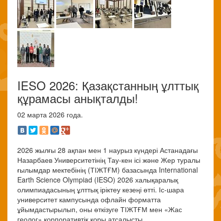
IESO 2026: Қазақстанның ұлттық
құрамасы анықталды!
02 марта 2026 года.
2026 жылғы 28 ақпан мен 1 наурыз күндері
Астанадағы
Назарбаев Университетінің Тау-кен ісі және Жер туралы
ғылымдар мектебінің (ТІЖТҒМ) базасында International
Earth Science Olympiad (IESO) 2026 халықаралық
олимпиадасының ұлттық іріктеу кезеңі өтті. Іс-шара
университет кампусында офлайн форматта
ұйымдастырылып, оны өткізуге ТІЖТҒМ мен «Жас
геолог» корпоративтік қоры атсалысты.