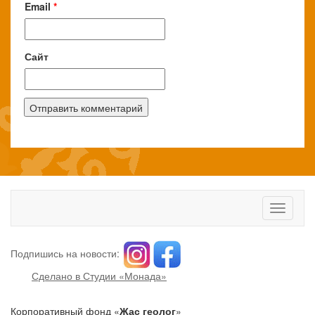
Email
*
Сайт
Toggle
navigati
Подпишись на новости:
Сделано в Студии «Монада»
Корпоративный фонд «
Жас геолог
»