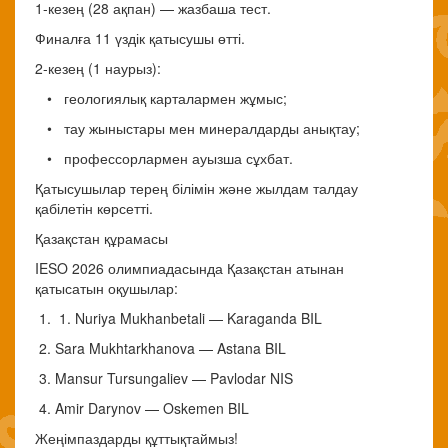
1-кезең (28 ақпан) — жазбаша тест.
Финалға 11 үздік қатысушы өтті.
2-кезең (1 наурыз):
• геологиялық карталармен жұмыс;
• тау жыныстары мен минералдарды анықтау;
• профессорлармен ауызша сұхбат.
Қатысушылар терең білімін және жылдам талдау
қабілетін көрсетті.
Қазақстан құрамасы
IESO 2026 олимпиадасында Қазақстан атынан
қатысатын оқушылар:
1. 1. Nuriya Mukhanbetali — Karaganda BIL
2. Sara Mukhtarkhanova — Astana BIL
3. Mansur Tursungaliev — Pavlodar NIS
4. Amir Darynov — Oskemen BIL
Жеңімпаздарды құттықтаймыз!