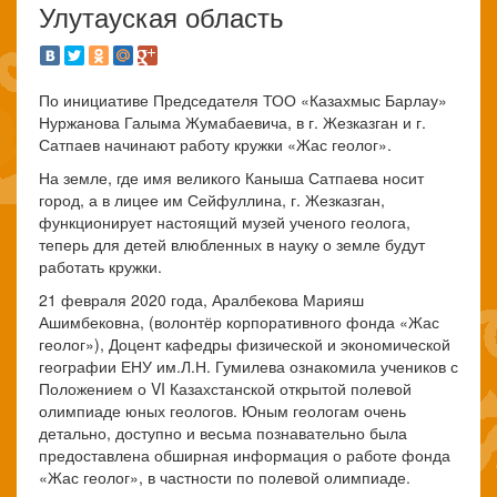
Улутауская область
По инициативе Председателя ТОО «Казахмыс Барлау»
Нуржанова Галыма Жумабаевича, в г. Жезказган и г.
Сатпаев начинают работу кружки «Жас геолог».
На земле, где имя великого Каныша Сатпаева носит
город, а в лицее им Сейфуллина, г. Жезказган,
функционирует настоящий музей ученого геолога,
теперь для детей влюбленных в науку о земле будут
работать кружки.
21 февраля 2020 года, Аралбекова Марияш
Ашимбековна, (волонтёр корпоративного фонда «Жас
геолог»), Доцент кафедры физической и экономической
географии ЕНУ им.Л.Н. Гумилева ознакомила учеников с
Положением о VI Казахстанской открытой полевой
олимпиаде юных геологов. Юным геологам очень
детально, доступно и весьма познавательно была
предоставлена обширная информация о работе фонда
«Жас геолог», в частности по полевой олимпиаде.