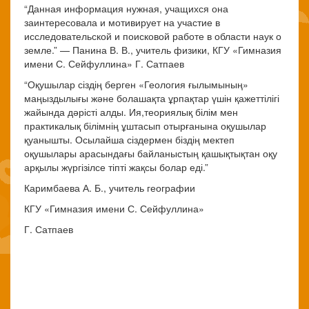
“Данная информация нужная, учащихся она
заинтересовала и мотивирует на участие в
исследовательской и поисковой работе в области наук о
земле.” — Панина В. В., учитель физики, КГУ «Гимназия
имени С. Сейфуллина» Г. Сатпаев
“Оқушылар сіздің берген «Геология ғылымының»
маңыздылығы және болашақта ұрпақтар үшін қажеттілігі
жайында дәрісті алды. Ия,теориялық білім мен
практикалық білімнің ұштасып отырғанына оқушылар
қуанышты. Осылайша сіздермен біздің мектеп
оқушылары арасындағы байланыстың қашықтықтан оқу
арқылы жүргізілсе тіпті жақсы болар еді.”
Каримбаева А. Б., учитель географии
КГУ «Гимназия имени С. Сейфуллина»
Г. Сатпаев