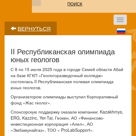
ПОИСК
Toggle
navigati
ВЕРНУТЬСЯ
II Республиканская олимпиада
юных геологов
С 8 по 15 июля 2025 года в городе Семей области Абай
на базе КГКП «Геологоразведочный колледж»
состоялась II Республиканская полевая олимпиада
юных геологов.
Организатором олимпиады выступил Корпоративный
фонд «Жас геолог».
Спонсорскую поддержку оказали компании: Kazakhmys,
ERG, Kazzinc, Yer-Tai, Геокен, АО «Финансово-
инвестиционная корпорация «Алел», АО
«Эмбамунайгаз», ТОО « ProLabSupport».